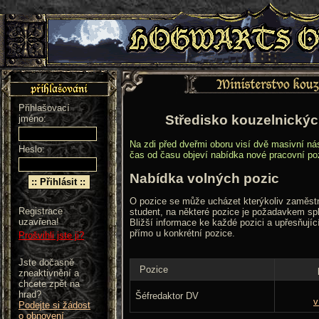
Přihlašovací
Středisko kouzelnickýc
jméno:
Na zdi před dveřmi oboru visí dvě masivní ná
Heslo:
čas od času objeví nabídka nové pracovní po
Nabídka volných pozic
O pozice se může ucházet kterýkoliv zaměst
Registrace
student, na některé pozice je požadavkem 
uzavřena!
Bližší informace ke každé pozici a upřesňují
přímo u konkrétní pozice.
Prošvihli jste ji?
Jste dočasně
Pozice
zneaktivnění a
chcete zpět na
hrad?
Šéfredaktor DV
v
Podejte si žádost
o obnovení