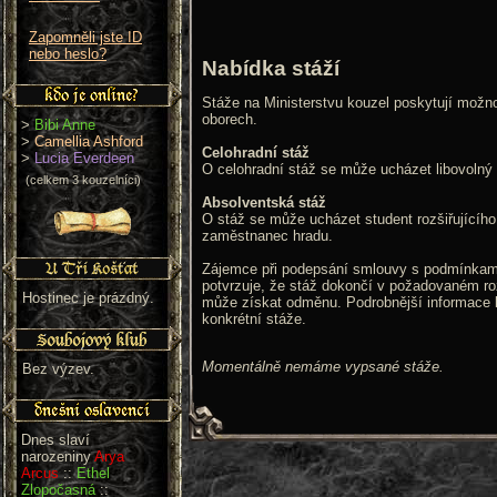
Zapomněli jste ID
nebo heslo?
Nabídka stáží
Stáže na Ministerstvu kouzel poskytují možn
oborech.
>
Bibi Anne
>
Camellia Ashford
Celohradní stáž
>
Lucia Everdeen
O celohradní stáž se může ucházet libovolný 
(celkem 3 kouzelníci)
Absolventská stáž
O stáž se může ucházet student rozšiřujícího
zaměstnanec hradu.
Zájemce při podepsání smlouvy s podmínkami
potvrzuje, že stáž dokončí v požadovaném ro
Hostinec je prázdný.
může získat odměnu. Podrobnější informace
konkrétní stáže.
Momentálně nemáme vypsané stáže.
Bez výzev.
Dnes slaví
narozeniny
Arya
Arcus
::
Ethel
Zlopočasná
::